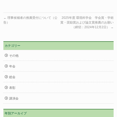
←
理事候補者の推薦受付について（公
2025年度 環境科学会 学会賞・学術
告）
賞・奨励賞および論文賞推薦のお願い
（締切：2024年12月2日）
→
カテゴリー
その他
年会
総会
表彰
講演会
年別アーカイブ